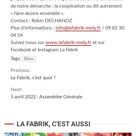
de notre démarche : la coopération ou dit autrement
« faire œuvre ensemble ».
Contact : Robin DECHANOZ
Plus d’informations :
info@lafabrik-moly.fr
/ 09 82 30
04 54
Suivez-nous sur
www.lafabrik-moly.fr
et sur
Facebook et Instagram
La Fabrik
Tags:
Bilans
Continue
Previous:
La Fabrik, c’est quoi ?
Reading
Next:
5 avril 2022 : Assemblée Générale
LA FABRIK, C'EST AUSSI