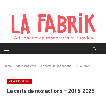
Skip
to
content
PRIMARY
MENU
Home
Vie Associative
La carte de nos actions – 2016-2025
VIE ASSOCIATIVE
La carte de nos actions – 2016-2025