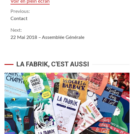
Voir en plein écran
Continue
Previous:
Contact
Reading
Next:
22 Mai 2018 – Assemblée Générale
LA FABRIK, C'EST AUSSI