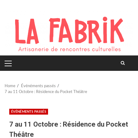
Skip
to
content
PRIMARY
MENU
Home
Événéments passés
7 au 11 Octobre : Résidence du Pocket Théâtre
ÉVÉNÉMENTS PASSÉS
7 au 11 Octobre : Résidence du Pocket
Théâtre