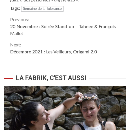
faite à des personnes « différentes ».
Tags:
Semaine de la Tolérance
Continue
Previous:
20 Novembre : Soirée Stand-up – Tahnee & François
Reading
Mallet
Next:
Décembre 2021 : Les Veilleurs, Origami 2.0
LA FABRIK, C'EST AUSSI