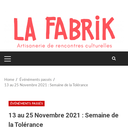
Skip
to
content
PRIMARY
MENU
Home
Événéments passés
13 au 25 Novembre 2021 : Semaine de la Tolérance
ÉVÉNÉMENTS PASSÉS
13 au 25 Novembre 2021 : Semaine de
la Tolérance