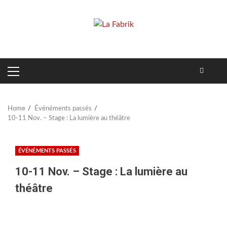
Skip
to
content
PRIMARY
MENU
Home
Événéments passés
10-11 Nov. – Stage : La lumière au théâtre
ÉVÉNÉMENTS PASSÉS
10-11 Nov. – Stage : La lumière au
théâtre