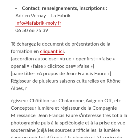
Contact, renseignements, inscriptions :
Adrien Vernay – La Fabrik
info@lafabrik-moly.fr
06 50 66 75 39
Téléchargez le document de présentation de la
formation en
cliquant ici
.
[accordion autoclose= »true » openfirst= »false »
openall= »false » clicktoclose= »false »]
[pane title= »A propos de Jean-Francis Faure »]
Régisseur de plusieurs saisons culturelles en Rhône
Alpes, r
égisseur Châtillon sur Chalaronne, Avignon Off, etc …
Concepteur lumière et régisseur de la Compagnie
Miressance, Jean Francis Faure s’intéresse très tôt à la
photographie puis à la spéléologie et à la prise de vue
souterraine (déjà les sources artificielles, la lumière
dans un noir total !) puis à la plongée et à la prise de