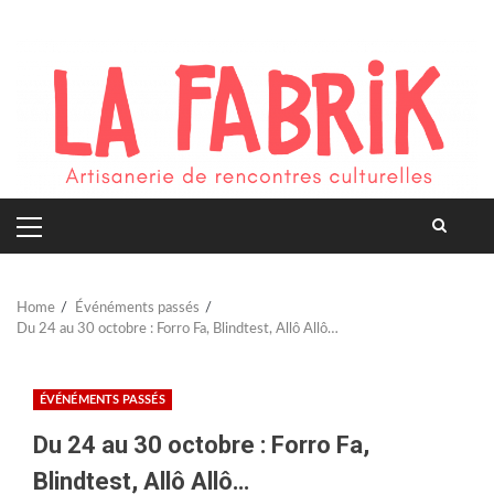
Skip
to
content
PRIMARY
MENU
Home
Événéments passés
Du 24 au 30 octobre : Forro Fa, Blindtest, Allô Allô…
ÉVÉNÉMENTS PASSÉS
Du 24 au 30 octobre : Forro Fa,
Blindtest, Allô Allô…