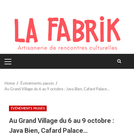
Skip
to
content
PRIMARY
MENU
Home
Événéments passés
Au Grand Village du 6 au 9 octobre : Java Bien, Cafard Palace…
ÉVÉNÉMENTS PASSÉS
Au Grand Village du 6 au 9 octobre :
Java Bien, Cafard Palace…