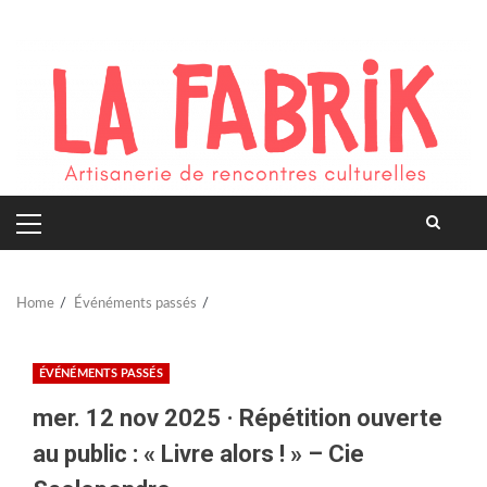
Skip
to
content
PRIMARY
MENU
Home
Événéments passés
ÉVÉNÉMENTS PASSÉS
mer. 12 nov 2025 · Répétition ouverte
au public : « Livre alors ! » – Cie