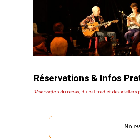
Réservations &
Infos Pra
Réservation du repas, du bal trad et des ateliers p