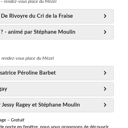
e – rendez-vous place du Mézel
De Rivoyre du Cri de la Fraise
sé ? - animé par Stéphane Moulin
 rendez-vous place du Mézel
isatrice Péroline Barbet
gay
 Jessy Ragey et Stéphane Moulin
lage –
Gratuit
de porte en fenêtre, nous vous proposons de découvrir