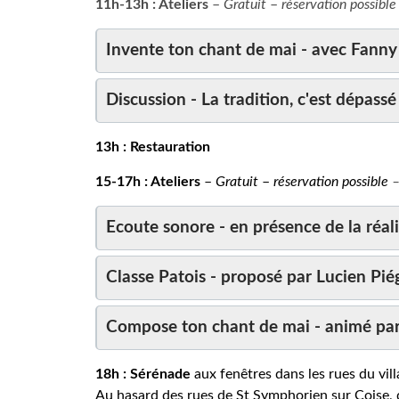
11h-13h : Ateliers
–
Gratuit
–
réservation possibl
Invente ton chant de mai - avec Fanny 
Discussion - La tradition, c'est dépas
13h : Restauration
15-17h
: Ateliers
–
Gratuit
–
réservation
possible
–
Ecoute sonore - en présence de la réal
Classe Patois - proposé par Lucien Pié
Compose ton chant de mai - animé par
18h : Sérénade
aux fenêtres dans les rues du vil
Au hasard des rues de St Symphorien sur Coise, 