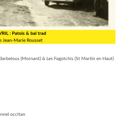
VRIL
: Patois & bal trad
le Jean-Marie Rousset
 Barbelous (Mornant) & Les Fagotchis (St Martin en Haut)
ionnel occitan