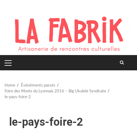
Skip
to
content
PRIMARY
MENU
Home
Événéments passés
Foire des Monts du Lyonnais 2016 – Big Ukulele Syndicate
le-pays-foire-2
le-pays-foire-2