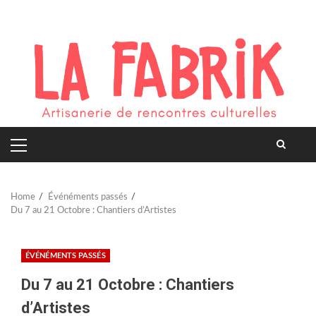
Skip
to
content
PRIMARY
MENU
Home
Événéments passés
Du 7 au 21 Octobre : Chantiers d’Artistes
ÉVÉNÉMENTS PASSÉS
Du 7 au 21 Octobre : Chantiers
d’Artistes