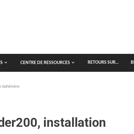
RETOURS SUR…
B
S
CENTRE DE RESSOURCES
ion éphémère
rder200, installation