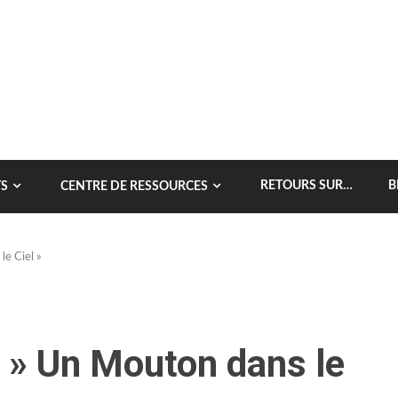
RETOURS SUR…
B
S
CENTRE DE RESSOURCES
le Ciel »
l » Un Mouton dans le