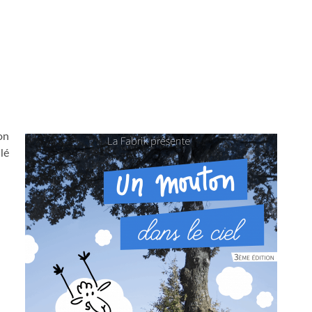
on
lé