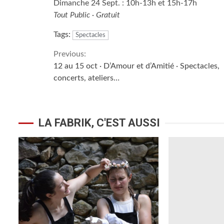
Dimanche 24 Sept. : 10h-13h et 15h-17h
Tout Public · Gratuit
Tags:
Spectacles
Continue
Previous:
12 au 15 oct · D’Amour et d’Amitié · Spectacles,
Reading
concerts, ateliers…
LA FABRIK, C'EST AUSSI