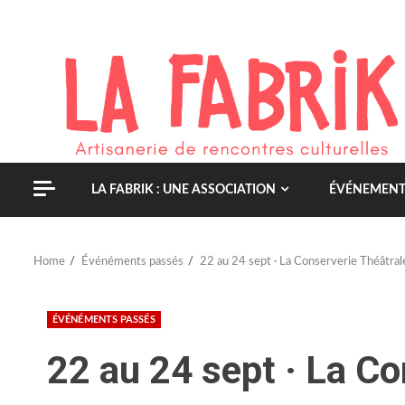
Skip
to
content
LA FABRIK : UNE ASSOCIATION
ÉVÉNEMENT
Home
Événéments passés
22 au 24 sept · La Conserverie Théâtral
ÉVÉNÉMENTS PASSÉS
22 au 24 sept · La Co