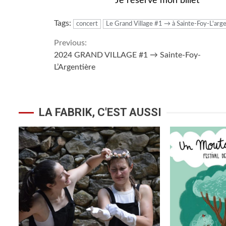
Je réserve mon billet
Tags:
concert
Le Grand Village #1 → à Sainte-Foy-L'arg
Continue
Previous:
2024 GRAND VILLAGE #1 → Sainte-Foy-
Reading
L’Argentière
LA FABRIK, C'EST AUSSI