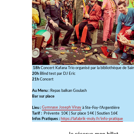
18h
Concert Kafana Trio organisé par la bibliothèque de Saint
20h
Blind test par DJ Eric
21h
Concert
Au Menu :
Repas balkan Goulash
Bar sur place
Lieu :
Gymnase Joseph Vinay
à Ste-Foy-l’Argentière
Tarif :
Prévente
10€ | Sur place 14€ | Soutien 16€
Infos Pratiques :
https://lafabrik-moly.fr/info-pratique