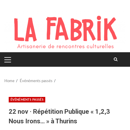
Skip
to
content
PRIMARY
MENU
Home
Événéments passés
ÉVÉNÉMENTS PASSÉS
22 nov · Répétition Publique « 1,2,3
Nous Irons… » à Thurins